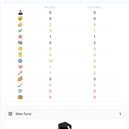
Reçues:
Données:
0
0
0
0
2
3
3
1
1
1
0
2
0
0
0
3
10
0
1
0
1
2
0
0
0
0
0
0
0
0
Mes fans
1