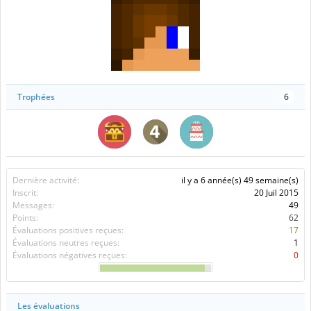
Trophées
6
Dernière activité:
il y a 6 année(s) 49 semaine(s)
Inscrit:
20 Juil 2015
Messages:
49
Points:
62
Évaluations positives reçues:
17
Évaluations neutres reçues:
1
Évaluations négatives reçues:
0
Les évaluations