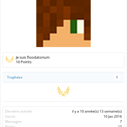
Je suis floodatorium
10 Points
Trophées
1
Dernière activité:
il y a 10 année(s) 13 semaine(s)
Inscrit:
10 Jan 2016
Messages:
7
Points:
10