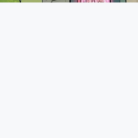
A propos
Le forum de Minecraft-France existe depuis 2011. Vous pourrez
retrouver une communauté très présente avec plus de 70.000
membres qui n'hésiteront pas à vous accueillir comme il se doit.
N'hésitez pas à demander de l'aide, présenter vos projets ou
tout simplement discuter avec d'autres joueurs.