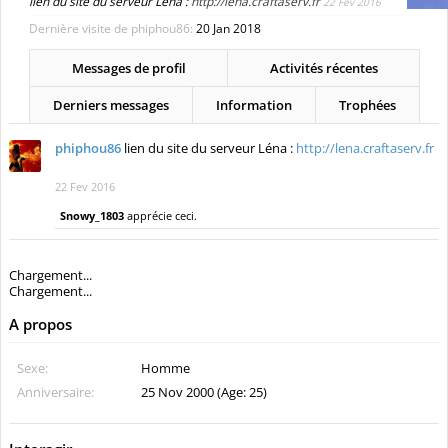
lien du site du serveur Léna :
http://lena.craftaserv.fr
22 Fev 2016
Dernière visite de phiphou86:
20 Jan 2018
Messages de profil
Activités récentes
Derniers messages
Information
Trophées
phiphou86
lien du site du serveur Léna :
http://lena.craftaserv.fr
22 Fev 2016
Snowy_1803
apprécie ceci.
Chargement...
Chargement...
A propos
Sexe:
Homme
Anniversaire:
25 Nov 2000 (Age: 25)