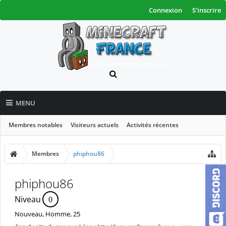
Connexion
S'inscrire
MENU
Membres notables
Visiteurs actuels
Activités récentes
Nouveaux messages de profil
Membres
phiphou86
phiphou86
Niveau
0
Nouveau
, Homme, 25