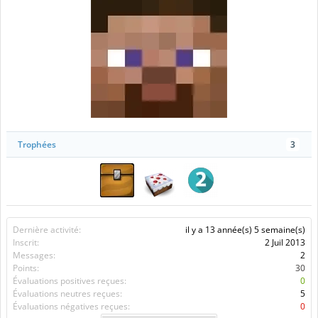
Trophées
3
Dernière activité:
il y a 13 année(s) 5 semaine(s)
Inscrit:
2 Juil 2013
Messages:
2
Points:
30
Évaluations positives reçues:
0
Évaluations neutres reçues:
5
Évaluations négatives reçues:
0