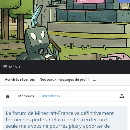
MENU
Activités récentes
Nouveaux messages de profil
...
Membres
XxHadesXx
Le forum de Minecraft-France va définitivement
fermer ses portes. Celui-ci restera en lecture
seule mais vous ne pourrez plus y apporter de