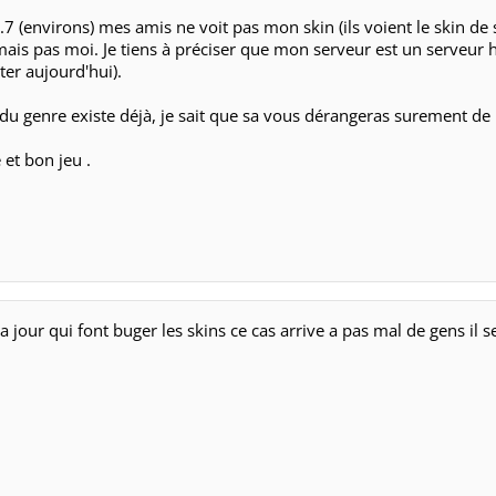
OPHÉES
de faire l'effort de regarder mon problème.
.7 (environs) mes amis ne voit pas mon skin (ils voient le skin de
n mais pas moi. Je tiens à préciser que mon serveur est un serveu
er aujourd'hui).
t du genre existe déjà, je sait que sa vous dérangeras surement d
et bon jeu .