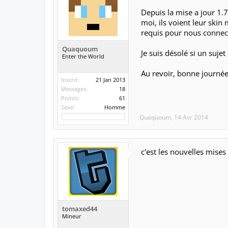
HASHTAGS
MEMBRES
TR
FORUMS
Rechercher dans les forums
Messages récents
Forums
Support
Serveurs
Bug de skins
Discussion dans '
Serveurs
' créé par
Quaquoum
,
14 Avr 2014
.
Bonjour a tous et merci 
Depuis la mise a jour 1.7
moi, ils voient leur ski
requis pour nous connect
Quaquoum
Je suis désolé si un suje
Enter the World
Au revoir, bonne journée 