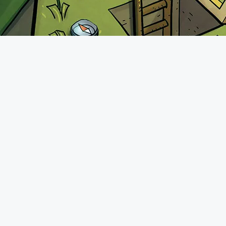
A propos
Le forum de Minecraft-France existe depuis 2011. Vous pourrez
retrouver une communauté très présente avec plus de 70.000
membres qui n'hésiteront pas à vous accueillir comme il se doit.