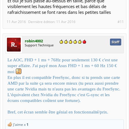
Et oui je suis passé au-dessus en taille, parce que
visiblement les hautes fréquences et bas délais de
rafraichissement se font rares dans les petites tailles
11 Avr 2016
Dernière édition:
11 Avr 2016
#11
robin4002
Staff
Support Technique
Le AOC, FHD + 1 ms + 76Hz pour seulement 130 € c'est une
super affaire. J'ai payé mon Asus FHD + 1 ms + 60 Hz 150 €
moi
En plus il est compatible FreeSync, donc si tu prends une carte
AMD par la suite ça sera encore mieux (tu peux aussi prendre
une carte Nvidia mais tu n'aura pas les avantages du FreeSync.
L’équivalent chez Nvidia du FreeSync c'est G-sync et les
écrans compatibles coûtent une fortune).
Bref, cet écran semble être génial en fonctionnalité/prix.
J'aime x
1