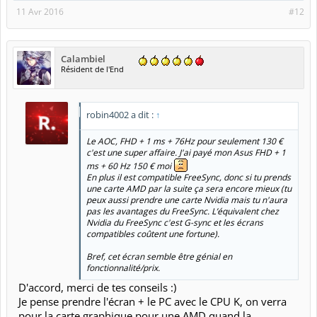
11 Avr 2016
#12
Calambiel
Résident de l'End
robin4002 a dit :
↑
Le AOC, FHD + 1 ms + 76Hz pour seulement 130 €
c'est une super affaire. J'ai payé mon Asus FHD + 1
ms + 60 Hz 150 € moi
En plus il est compatible FreeSync, donc si tu prends
une carte AMD par la suite ça sera encore mieux (tu
peux aussi prendre une carte Nvidia mais tu n'aura
pas les avantages du FreeSync. L’équivalent chez
Nvidia du FreeSync c'est G-sync et les écrans
compatibles coûtent une fortune).
Bref, cet écran semble être génial en
fonctionnalité/prix.
D'accord, merci de tes conseils :)
Je pense prendre l'écran + le PC avec le CPU K, on verra
pour la carte graphique pour une AMD quand la