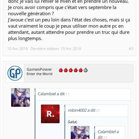
donc je vais lui refiler le mien et en prendre un nouveau.
Je crois avoir compris que c'était vers septembre la
nouvelle génération ?
J'avoue c'est un peu loin dans l'état des choses, mais si ça
vaut vraiment le coup je peux utiliser mon autre pc en
attendant, autant attendre pour prendre un truc qui dure
plus longtemps.
10 Avr 2016
Dernière édition:
10 Avr 2016
#3
GamesPower
Enter the World
Calambiel a dit :
↑
robin4002 a dit :
↑
Salut,
Calambiel a
dit :
↑