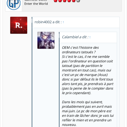
Enter the World
robin4002 a dit :
↑
Calambiel a dit :
↑
OEM c'est l'histoire des
ordinateurs tatoués ?
Si c'est le cas, il ne me semble
pas l'ordinateur en question soit
tatoué (pas de partition le
montrant en tout cas), mais oui
c'est un pc de marque (Asus)
donc si par défaut ils le font tous
alors tant pis, je prendrais à part
(pas la peine de le compter dans
le prix cependant).
Dans les mois qui suivent,
probablement pas en avril mais
mai-juin. Le pc de mon père est
en train de lâcher donc je vais lui
refiler le mien et en prendre un
nouveau.