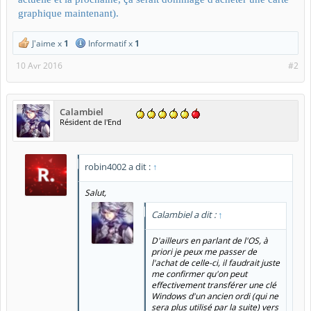
graphique maintenant).
J'aime x
1
Informatif x
1
10 Avr 2016
#2
Calambiel
Résident de l'End
robin4002 a dit :
↑
Salut,
Calambiel a dit :
↑
D'ailleurs en parlant de l'OS, à
priori je peux me passer de
l'achat de celle-ci, il faudrait juste
me confirmer qu'on peut
effectivement transférer une clé
Windows d'un ancien ordi (qui ne
sera plus utilisé par la suite) vers