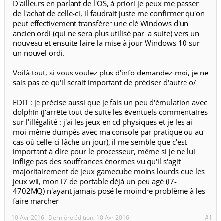
D'ailleurs en parlant de l'OS, à priori je peux me passer
de l'achat de celle-ci, il faudrait juste me confirmer qu'on
peut effectivement transférer une clé Windows d'un
ancien ordi (qui ne sera plus utilisé par la suite) vers un
nouveau et ensuite faire la mise à jour Windows 10 sur
un nouvel ordi.
Voilà tout, si vous voulez plus d'info demandez-moi, je ne
sais pas ce qu'il serait important de préciser d'autre o/
EDIT : je précise aussi que je fais un peu d'émulation avec
dolphin (j'arrête tout de suite les éventuels commentaires
sur l'illégalité : j'ai les jeux en cd physiques et je les ai
moi-même dumpés avec ma console par pratique ou au
cas où celle-ci lâche un jour), il me semble que c'est
important à dire pour le processeur, même si je ne lui
inflige pas des souffrances énormes vu qu'il s'agit
majoritairement de jeux gamecube moins lourds que les
jeux wii, mon i7 de portable déjà un peu agé (i7-
4702MQ) n'ayant jamais posé le moindre problème à les
faire marcher
10 Avr 2016
Dernière édition:
10 Avr 2016
#1