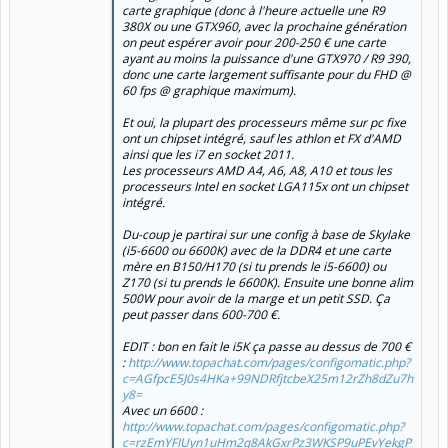
carte graphique (donc à l'heure actuelle une R9
380X ou une GTX960, avec la prochaine génération
on peut espérer avoir pour 200-250 € une carte
ayant au moins la puissance d'une GTX970 / R9 390,
donc une carte largement suffisante pour du FHD @
60 fps @ graphique maximum).
Et oui, la plupart des processeurs même sur pc fixe
ont un chipset intégré, sauf les athlon et FX d'AMD
ainsi que les i7 en socket 2011.
Les processeurs AMD A4, A6, A8, A10 et tous les
processeurs Intel en socket LGA115x ont un chipset
intégré.
Du-coup je partirai sur une config à base de Skylake
(i5-6600 ou 6600K) avec de la DDR4 et une carte
mère en B150/H170 (si tu prends le i5-6600) ou
Z170 (si tu prends le 6600K). Ensuite une bonne alim
500W pour avoir de la marge et un petit SSD. Ça
peut passer dans 600-700 €.
EDIT : bon en fait le i5K ça passe au dessus de 700 €
:
http://www.topachat.com/pages/configomatic.php?
c=AGfpcE5J0s4HKa+99NDRfjtcbeX25m12rZh8dZu7h
y8=
Avec un 6600 :
http://www.topachat.com/pages/configomatic.php?
c=rzEmYFIUyn1uHm2q8AkGxrPz3WKSP9uPEvYekgP