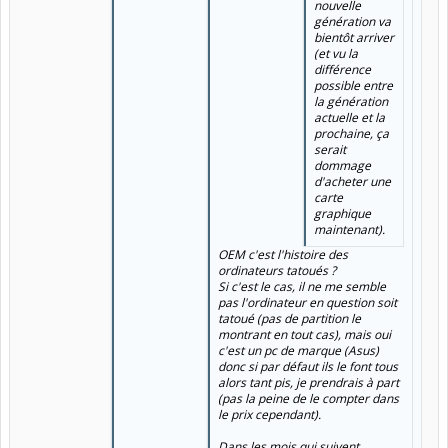
nouvelle
génération va
bientôt arriver
(et vu la
différence
possible entre
la génération
actuelle et la
prochaine, ça
serait
dommage
d'acheter une
carte
graphique
maintenant).
OEM c'est l'histoire des
ordinateurs tatoués ?
Si c'est le cas, il ne me semble
pas l'ordinateur en question soit
tatoué (pas de partition le
montrant en tout cas), mais oui
c'est un pc de marque (Asus)
donc si par défaut ils le font tous
alors tant pis, je prendrais à part
(pas la peine de le compter dans
le prix cependant).
Dans les mois qui suivent,