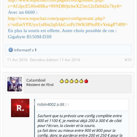
http://www.topachat.com/pages/configomatic.php?
c=AGfpcE5J0s4HKa+99NDRfjtcbeX25m12rZh8dZu7hy8=
Avec un 6600 :
http://www.topachat.com/pages/configomatic.php?
c=rzEmYFIUyn1uHm2q8AkGxrPz3WKSP9uPEvYekgP74P0=
En plus la souris est offerte. Autre choix possible de cm :
Gigabyte B150M-D3H
Informatif x
1
11 Avr 2016
Dernière édition:
11 Avr 2016
#10
Calambiel
Résident de l'End
robin4002 a dit :
↑
Sachant que tu prévois une config complète entre
800 et 1100 €, je mettrai déjà 200 à 300 € de côté
pour l'écran, la clavier et la souris.
ça fait donc au mieux entre 900 et 800 pour la
config, donc je garderai entre 200 et 250 € pour la