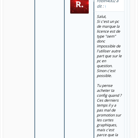
robin4002 a
dit :
↑
Salut,
Si c'est un pc
de marque la
licence est de
type "oem"
donc
impossible de
l'utiliser autre
part que sur le
pc en
question.
Sinon c'est
possible.
Tu pense
acheter ta
config quand ?
Ces derniers
temps il y a
pas mal de
promotion sur
les cartes
graphiques,
mais c'est
parce que la