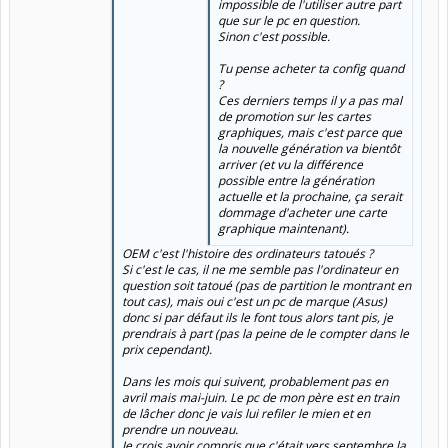
impossible de l'utiliser autre part
que sur le pc en question.
Sinon c'est possible.
Tu pense acheter ta config quand
?
Ces derniers temps il y a pas mal
de promotion sur les cartes
graphiques, mais c'est parce que
la nouvelle génération va bientôt
arriver (et vu la différence
possible entre la génération
actuelle et la prochaine, ça serait
dommage d'acheter une carte
graphique maintenant).
OEM c'est l'histoire des ordinateurs tatoués ?
Si c'est le cas, il ne me semble pas l'ordinateur en
question soit tatoué (pas de partition le montrant en
tout cas), mais oui c'est un pc de marque (Asus)
donc si par défaut ils le font tous alors tant pis, je
prendrais à part (pas la peine de le compter dans le
prix cependant).
Dans les mois qui suivent, probablement pas en
avril mais mai-juin. Le pc de mon père est en train
de lâcher donc je vais lui refiler le mien et en
prendre un nouveau.
Je crois avoir compris que c'était vers septembre la