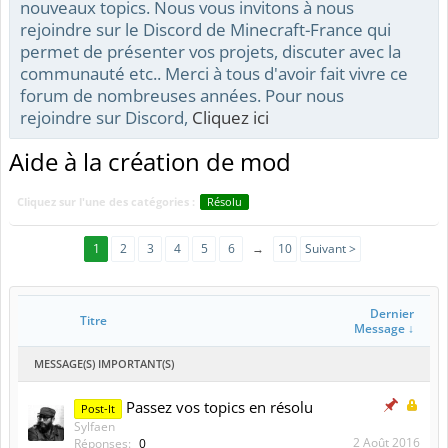
nouveaux topics. Nous vous invitons à nous
rejoindre sur le Discord de Minecraft-France qui
permet de présenter vos projets, discuter avec la
communauté etc.. Merci à tous d'avoir fait vivre ce
forum de nombreuses années. Pour nous
rejoindre sur Discord,
Cliquez ici
Aide à la création de mod
Cliquez sur l'une des catégories :
Résolu
1
2
3
4
5
6
→
10
Suivant >
Dernier
Titre
Message ↓
MESSAGE(S) IMPORTANT(S)
Passez vos topics en résolu
Post-It
Sylfaen
2 Août 2016
Réponses:
0