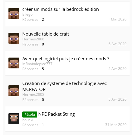
créer un mods sur la bedrock edition
Ellego
1 Mai 2020
Réponses:
2
Nouvelle table de craft
Hermès2008
6 Avr 2020
Réponses:
0
Avec quel logiciel puis-je créer des mods ?
MRpaindepice777
5 Avr 2020
Réponses:
5
Création de système de technologie avec
MCREATOR
Hermès2008
5 Avr 2020
Réponses:
0
NPE Packet String
Résolu
boucki
31 Mar 2020
Réponses:
1