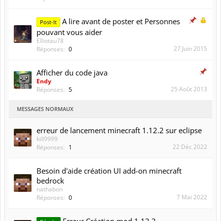
A lire avant de poster et Personnes
Post-It
pouvant vous aider
Elliotau78
27 Juin 2015
Réponses:
0
Afficher du code java
Endy
25 Août 2013
Réponses:
5
MESSAGES NORMAUX
erreur de lancement minecraft 1.12.2 sur eclipse
kill9999
22 Déc 2022
Réponses:
1
Besoin d'aide création UI add-on minecraft
bedrock
nathabon
7 Mai 2022
Réponses:
0