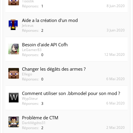
Toostik
8 Juin 2020
Réponses:
1
Aide a la création d'un mod
Jelceus
3 Juin 2020
Réponses:
2
Besoin d'aide API Cofh
LeGamer83
12 Mai 2020
Réponses:
0
Changer les dégâts des armes ?
Ellego
6 Mai 2020
Réponses:
0
Comment utiliser son .bbmodel pour son mod ?
WypSteur
6 Mai 2020
Réponses:
3
Problème de CTM
DarkVégéto31
2 Mai 2020
Réponses:
2