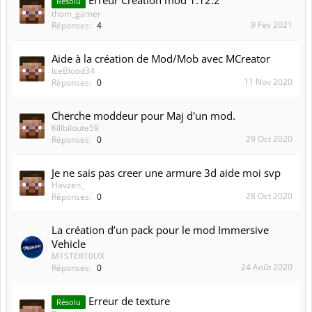
Erreur Création mod 1.12.2
Résolu
thom_gamer
9 Fev 2021
Réponses:
4
Aide à la création de Mod/Mob avec MCreator
IceBlood34
11 Nov 2020
Réponses:
0
Cherche moddeur pour Maj d'un mod.
Killbiloute59
29 Oct 2020
Réponses:
0
Je ne sais pas creer une armure 3d aide moi svp
Havzen_
28 Oct 2020
Réponses:
0
La création d’un pack pour le mod Immersive
Vehicle
M1STER10UX
24 Août 2020
Réponses:
0
Erreur de texture
Résolu