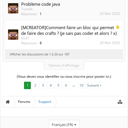
Problème code java
Toostik
20 Mar 2020
Réponses:
1
[MCREATOR]Comment faire un bloc qui permet
de faire des crafts ? (je sais pas coder et alors ? x)
Eti37
20 Mar 2020
Réponses:
8
Afficher les discussions de 1 à 20 sur 187
Options d'affichage
(Vous devez vous identifier ou vous inscrire pour poster ici.)
1
2
3
4
5
6
→
10
Suivant >
Forums
Support
Français (FR)