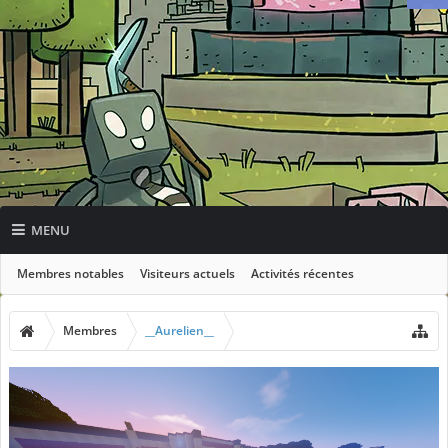
MENU
Membres notables
Visiteurs actuels
Activités récentes
Nouveaux messages de profil
Membres
__Aurelien__