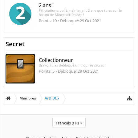
2 ans !
Félicitations, voilà maintenant 2 ans que tu es sur le
forum de Minecraft-France !
Points: 10
Débloqué:
29 Oct 2021
Secret
Collectionneur
Bravo, tu as débloqué un trophée secret !
Points: 5
Débloqué:
29 Oct 2021
Membres
ArDiDEx
Français (FR)