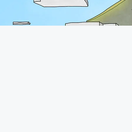
A propos
Le forum de Minecraft-France existe depuis 2011. Vous pourrez
retrouver une communauté très présente avec plus de 70.000