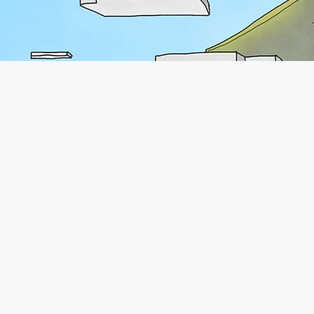
A propos
Le forum de Minecraft-France existe depuis 2011. Vous pourrez
retrouver une communauté très présente avec plus de 70.000