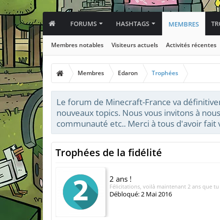
FORUMS
HASHTAGS
TR
MEMBRES
Membres notables
Visiteurs actuels
Activités récentes
Membres
Edaron
Trophées
Le forum de Minecraft-France va définitive
nouveaux topics. Nous vous invitons à nous
communauté etc.. Merci à tous d'avoir fai
Trophées de la fidélité
2 ans !
Félicitations, voilà maintenant 2 ans que tu
Débloqué:
2 Mai 2016