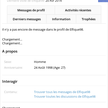
MENU
Membres notables
Visiteurs actuels
Activités récentes
Nouveaux messages de profil
Membres
Elfique98
Elfique98
Niveau
3