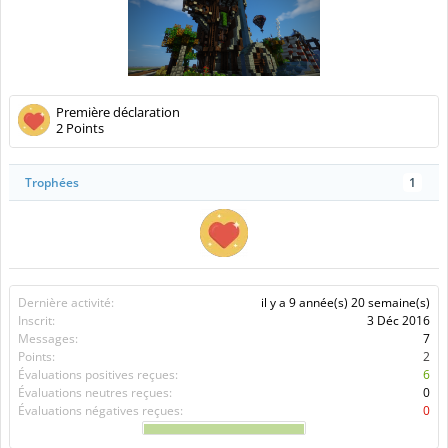
Première déclaration
2 Points
Trophées
1
Dernière activité:
il y a 9 année(s) 20 semaine(s)
Inscrit:
3 Déc 2016
Messages:
7
Points:
2
Évaluations positives reçues:
6
Évaluations neutres reçues:
0
Évaluations négatives reçues:
0