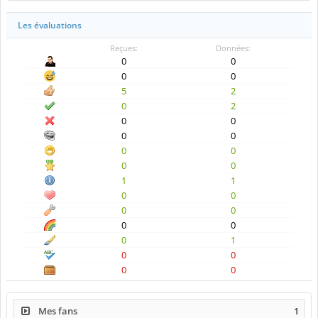
Les évaluations
Reçues:
Données:
0
0
0
0
5
2
0
2
0
0
0
0
0
0
0
0
1
1
0
0
0
0
0
0
0
1
0
0
0
0
Mes fans
1