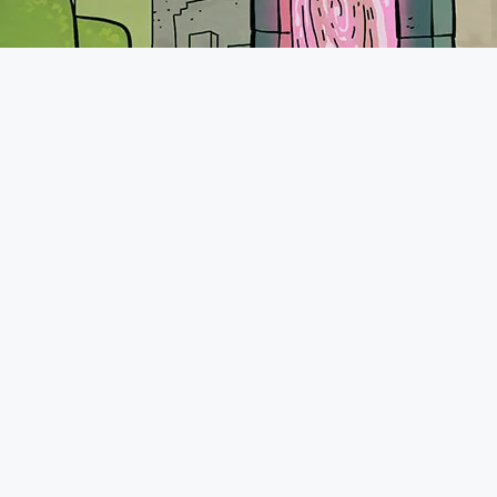
A propos
Le forum de Minecraft-France existe depuis 2011. Vous pourrez
retrouver une communauté très présente avec plus de 70.000
membres qui n'hésiteront pas à vous accueillir comme il se doit.
N'hésitez pas à demander de l'aide, présenter vos projets ou