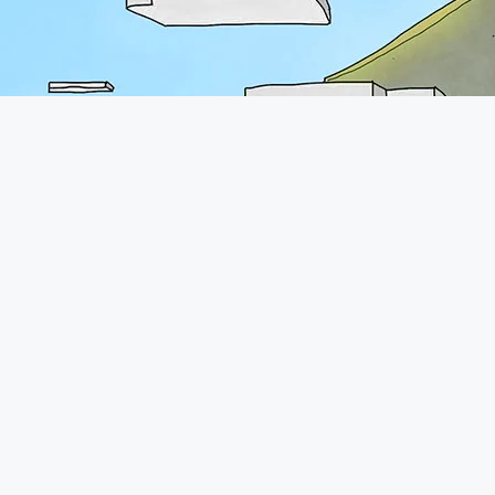
A propos
Le forum de Minecraft-France existe depuis 2011. Vous pourrez
retrouver une communauté très présente avec plus de 70.000