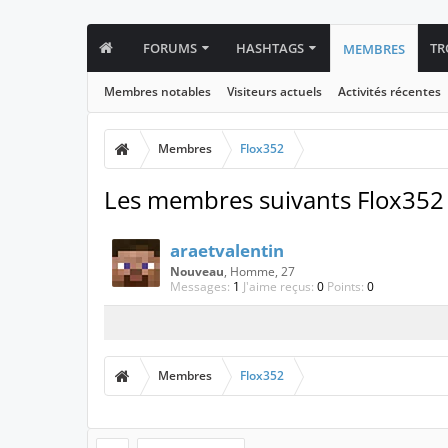
FORUMS
HASHTAGS
TR
MEMBRES
Membres notables
Visiteurs actuels
Activités récentes
Membres
Flox352
Les membres suivants Flox352
araetvalentin
Nouveau
, Homme, 27
Messages:
1
J'aime reçus:
0
Points:
0
Membres
Flox352