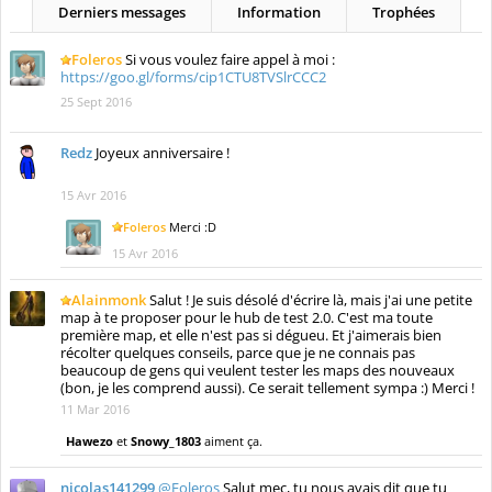
Derniers messages
Information
Trophées
Foleros
Si vous voulez faire appel à moi :
https://goo.gl/forms/cip1CTU8TVSlrCCC2
25 Sept 2016
Redz
Joyeux anniversaire !
15 Avr 2016
Foleros
Merci :D
15 Avr 2016
Alainmonk
Salut ! Je suis désolé d'écrire là, mais j'ai une petite
map à te proposer pour le hub de test 2.0. C'est ma toute
première map, et elle n'est pas si dégueu. Et j'aimerais bien
récolter quelques conseils, parce que je ne connais pas
beaucoup de gens qui veulent tester les maps des nouveaux
(bon, je les comprend aussi). Ce serait tellement sympa :) Merci !
11 Mar 2016
Hawezo
et
Snowy_1803
aiment ça.
nicolas141299
@Foleros
Salut mec, tu nous avais dit que tu