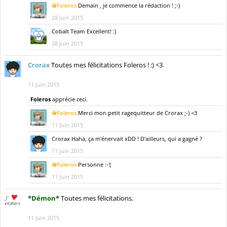
Foleros
Demain , je commence la rédaction ! ;-)
28 Juin 2015
Cobalt Team
Excellent! :)
28 Juin 2015
Crorax
Toutes mes félicitations Foleros ! :) <3
11 Juin 2015
Foleros
apprécie ceci.
Foleros
Merci mon petit ragequitteur de Crorax ;-) <3
11 Juin 2015
Crorax
Haha, ça m'énervait xDD ! D'ailleurs, qui a gagné ?
11 Juin 2015
Foleros
Personne :-'(
11 Juin 2015
*Démon*
Toutes mes félicitations.
11 Juin 2015