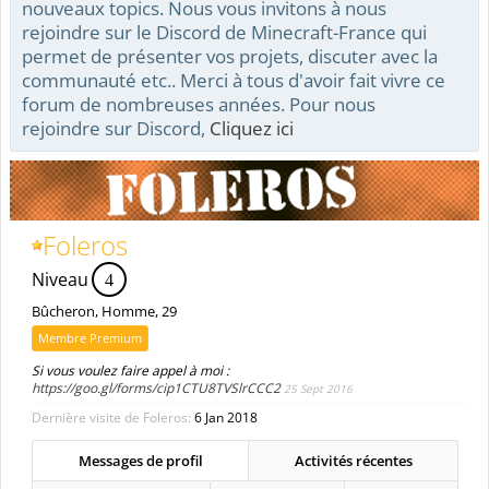
nouveaux topics. Nous vous invitons à nous
rejoindre sur le Discord de Minecraft-France qui
permet de présenter vos projets, discuter avec la
communauté etc.. Merci à tous d'avoir fait vivre ce
forum de nombreuses années. Pour nous
rejoindre sur Discord,
Cliquez ici
Foleros
Niveau
4
Bûcheron
, Homme, 29
Membre Premium
Si vous voulez faire appel à moi :
https://goo.gl/forms/cip1CTU8TVSlrCCC2
25 Sept 2016
Dernière visite de Foleros:
6 Jan 2018
Messages de profil
Activités récentes