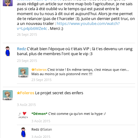
avais rédigé un article sur notre map bob l'agriculteur, je ne sais
pas si cela à été oublié vu le temps qui est passé entre le
moment ou tu nous à dit oui et aujourd'hui. Alors je me permet
de te relancer (pas de t'harceler :3). Juste un dernier petit truc, on
a un nouveau trailer :
https://www.youtube.com/watch?
v=Lp4pb6WZe4c
. Merci ;)
26 Sept 2015
Redz
C'était bien l'époque où t'étais VIP ; là t'es devenu un rang
banal, plus de membres l'ont que le vip :3
23 Sept 2015
Foleros
C'est triste ! En même temps, c'est mieux que rien...
Mais au moins je suis pistonné mnt !!!!
23 Sept 2015
Foleros
Le projet secret des enfers
3 Août 2015
*Démon*
C'est comme ça qu'on met la hype :/
3 Août 2015
Redz
@Satan
3 Août 2015