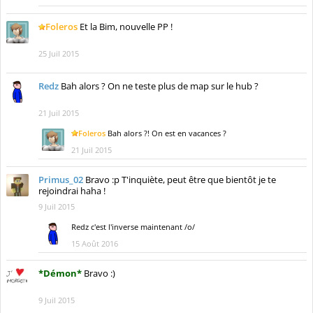
Foleros
Et la Bim, nouvelle PP !
25 Juil 2015
Redz
Bah alors ? On ne teste plus de map sur le hub ?
21 Juil 2015
Foleros
Bah alors ?! On est en vacances ?
21 Juil 2015
Primus_02
Bravo :p T'inquiète, peut être que bientôt je te
rejoindrai haha !
9 Juil 2015
Redz
c'est l'inverse maintenant /o/
15 Août 2016
*Démon*
Bravo :)
9 Juil 2015