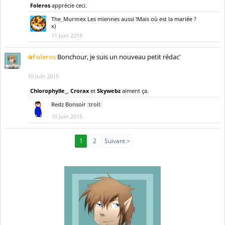
Foleros
apprécie ceci.
The_Murmex
Les miennes aussi !Mais où est la mariée ?
x)
11 Juin 2015
Foleros
Bonchour, je suis un nouveau petit rédac'
10 Juin 2015
Chlorophylle_
,
Crorax
et
Skywebz
aiment ça.
Redz
Bonsoir :troll:
10 Juin 2015
1
2
Suivant >