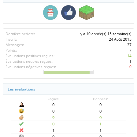
Dernière activité:
il y a 10 année(s) 15 semaine(s)
Inscrit:
24 Août 2015
Messages:
37
Points:
7
Évaluations positives reçues:
14
Évaluations neutres reçues:
1
Évaluations négatives reçues:
0
Les évaluations
Reçues:
Données:
0
0
0
0
9
0
0
1
1
1
0
0