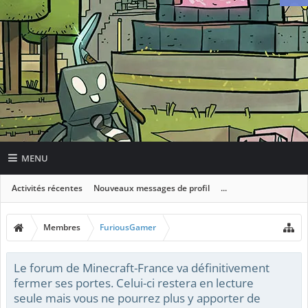
MENU
Activités récentes
Nouveaux messages de profil
...
Membres
FuriousGamer
Le forum de Minecraft-France va définitivement
fermer ses portes. Celui-ci restera en lecture
seule mais vous ne pourrez plus y apporter de