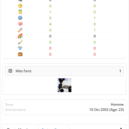
0
0
1
0
0
1
4
0
0
1
0
0
0
0
0
0
0
0
Mes fans
1
Sexe:
Homme
Anniversaire:
16 Oct 2002
(Age: 23)