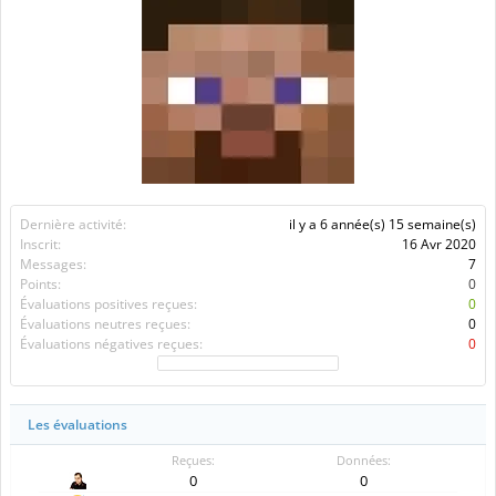
Dernière activité:
il y a 6 année(s) 15 semaine(s)
Inscrit:
16 Avr 2020
Messages:
7
Points:
0
Évaluations positives reçues:
0
Évaluations neutres reçues:
0
Évaluations négatives reçues:
0
Les évaluations
Reçues:
Données:
0
0