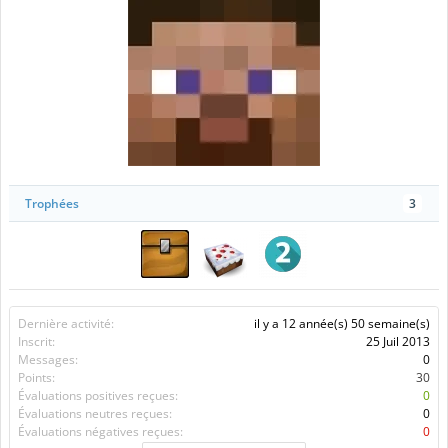
Trophées
3
Dernière activité:
il y a 12 année(s) 50 semaine(s)
Inscrit:
25 Juil 2013
Messages:
0
Points:
30
Évaluations positives reçues:
0
Évaluations neutres reçues:
0
Évaluations négatives reçues:
0