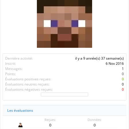
Dernière activité:
il y a 9 année(s) 37 semaine(s)
Inscrit:
6 Nov 2016
Messages:
1
Points:
0
Évaluations positives reçues:
0
Évaluations neutres reçues:
0
Évaluations négatives reçues:
0
Les évaluations
Reçues:
Données:
0
0