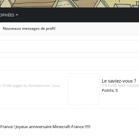
OPHÉES
Nouveaux messages de profil
Le saviez-vous ?
ux 10.000 pages du floodatorium. Vous
IT'S OVER NINE THOUSAND !!!!!!
Points: 5
France ! Joyeux anniversaire Minecraft-France !!!!!!