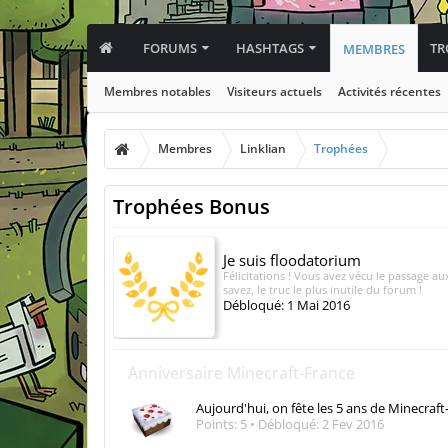
FORUMS
HASHTAGS
TR
MEMBRES
Membres notables
Visiteurs actuels
Activités récentes
Membres
Linklian
Trophées
Trophées Bonus
Je suis floodatorium
Félicitations ! Vous avez vécu le passage a
savez, le truc le plus inutile du forum !
Débloqué:
1 Mai 2016
Anniversaire Minecraft-France
Aujourd'hui, on fête les 5 ans de Minecraft-
Points: 5
Débloqué:
2 Fev 2016