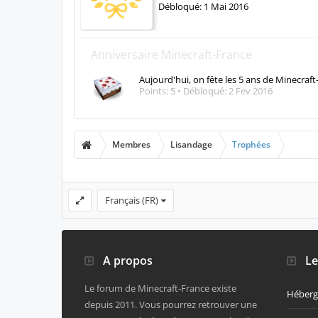
FORUMS
HASHTAGS
TR
MEMBRES
Membres notables
Visiteurs actuels
Activités récentes
Membres
Lisandage
Trophées
Trophées Bonus
Je suis floodatorium
Félicitations ! Vous avez vécu le passage a
savez, le truc le plus inutile du forum !
Débloqué:
1 Mai 2016
Anniversaire Minecraft-France
Aujourd'hui, on fête les 5 ans de Minecraft-
Points: 5
Débloqué:
2 Fev 2016