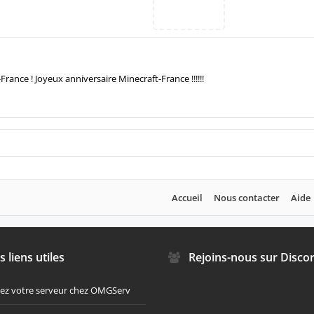
OPHÉES
Nouveaux messages de profil
Le saviez-vous ?
ux 10.000 pages du floodatorium. Vous
IT'S OVER NINE THOUSAND !!!!!!
Points: 5
France ! Joyeux anniversaire Minecraft-France !!!!!!