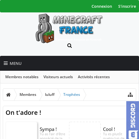
Connexion
S'inscrire
MENU
Membres notables
Visiteurs actuels
Activités récentes
Nouveaux messages de profil
Membres
luluff
Trophées
On t'adore !
Sympa !
Cool !
Tu as l'air d'être
Tu es plutôt
apprécié de la
quelqu'un de