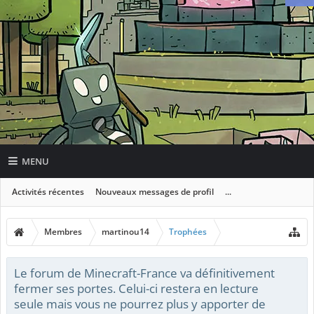
MENU
Activités récentes
Nouveaux messages de profil
...
Membres
martinou14
Trophées
Le forum de Minecraft-France va définitivement
fermer ses portes. Celui-ci restera en lecture
seule mais vous ne pourrez plus y apporter de