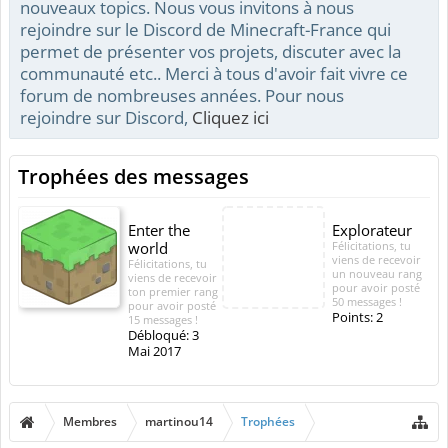
nouveaux topics. Nous vous invitons à nous
rejoindre sur le Discord de Minecraft-France qui
permet de présenter vos projets, discuter avec la
communauté etc.. Merci à tous d'avoir fait vivre ce
forum de nombreuses années. Pour nous
rejoindre sur Discord,
Cliquez ici
Trophées des messages
Enter the
Explorateur
world
Félicitations, tu
viens de recevoir
Félicitations, tu
un nouveau rang
viens de recevoir
pour avoir posté
ton premier rang
50 messages !
pour avoir posté
Points: 2
15 messages !
Débloqué:
3
Mai 2017
Membres
martinou14
Trophées