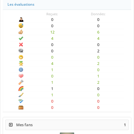
Les évaluations
Reçues:
Données:
0
0
0
0
12
6
4
4
0
0
0
2
0
0
4
2
1
0
0
1
1
2
1
0
1
0
0
0
0
0
Mes fans
1