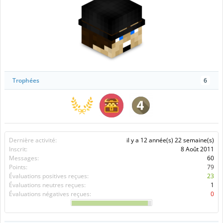
Trophées
6
Dernière activité:
il y a 12 année(s) 22 semaine(s)
Inscrit:
8 Août 2011
Messages:
60
Points:
79
Évaluations positives reçues:
23
Évaluations neutres reçues:
1
Évaluations négatives reçues:
0