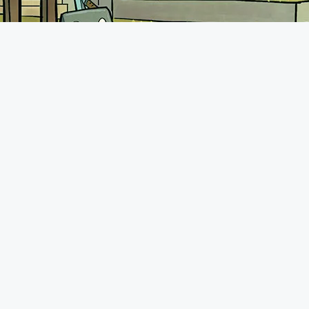
A propos
Le forum de Minecraft-France existe depuis 2011. Vous pourrez
retrouver une communauté très présente avec plus de 70.000
membres qui n'hésiteront pas à vous accueillir comme il se doit.
N'hésitez pas à demander de l'aide, présenter vos projets ou