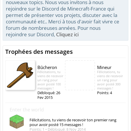
nouveaux topics. Nous vous invitons à nous
rejoindre sur le Discord de Minecraft-France qui
permet de présenter vos projets, discuter avec la
communauté etc.. Merci à tous d'avoir fait vivre ce
forum de nombreuses années. Pour nous
rejoindre sur Discord,
Cliquez ici
Trophées des messages
Bûcheron
Mineur
Félicitations, tu
Félicitations, tu
viens de recevoir
viens de recevoir
un rang pour
un rang pour
avoir posté 100
avoir posté 300
messages !
messages !
Débloqué:
26
Points: 4
Fev 2015
Enter the world
Félicitations, tu viens de recevoir ton premier rang
pour avoir posté 15 messages !
Points: 1
Débloqué:
8 Nov 2014