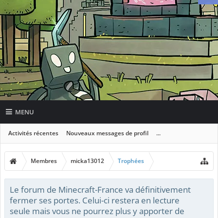
MENU
Activités récentes
Nouveaux messages de profil
...
Membres
micka13012
Trophées
Le forum de Minecraft-France va définitivement
fermer ses portes. Celui-ci restera en lecture
seule mais vous ne pourrez plus y apporter de