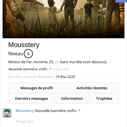
Mousstery
Niveau
6
Mineur de Fer
, Homme, 25,
de
Dans ma tête (voir dessous)
Nouvelle bannière, enfin. :°
10 Sept 2016
Dernière visite de Mousstery:
19 Mai 2020
Messages de profil
Activités récentes
Derniers messages
Information
Trophées
Mousstery
Nouvelle bannière, enfin. :°
10 Sept 2016
Keliig
Si je te dis "Blablaland" ça te rappelle des mauvais
souvenirs? Parce que moi, oui.. :'c
19 Août 2016
Mousstery
apprécie ceci.