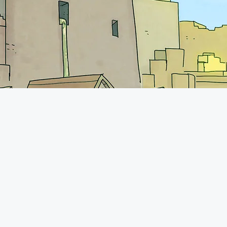
iens utiles
Rejoins-nous sur Discord !
votre serveur chez OMGServ
ecraft
 pack Minecraft