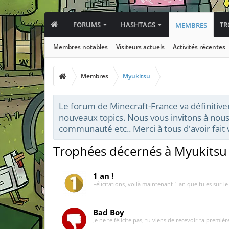
FORUMS
HASHTAGS
TR
MEMBRES
Membres notables
Visiteurs actuels
Activités récentes
Membres
Myukitsu
Le forum de Minecraft-France va définitive
nouveaux topics. Nous vous invitons à nous
communauté etc.. Merci à tous d'avoir fai
Trophées décernés à Myukitsu
1 an !
Félicitations, voilà maintenant 1 an que tu es sur l
Bad Boy
Je ne te félicite pas, tu viens de recevoir ta premiè