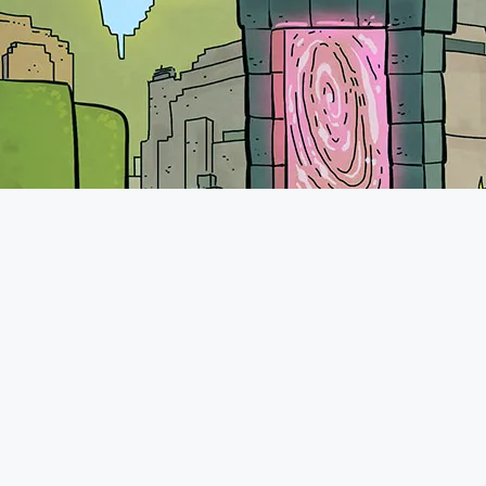
A propos
Les l
Le forum de Minecraft-France existe
Hébergez 
depuis 2011. Vous pourrez retrouver
une communauté très présente avec
Mods Min
plus de 70.000 membres qui
Resources
n'hésiteront pas à vous accueillir