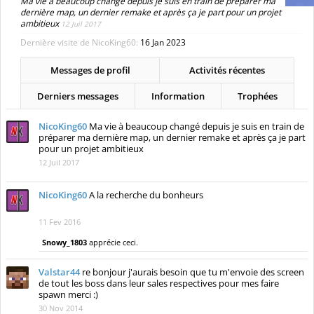
MENU
Membres notables
Visiteurs actuels
Activités récentes
Nouveaux messages de profil
Membres
NicoKing60
NicoKing60
Niveau
5