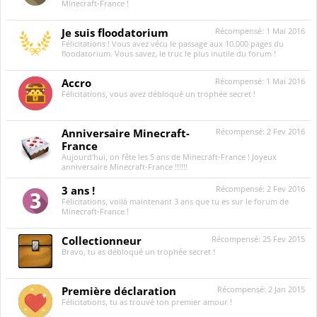
Minecraft-France !
Je suis floodatorium
Récompensé:
1 Mai 2016
Félicitations ! Vous avez vécu le passage aux 10.000 pages du
floodatorium. Vous savez, le truc le plus inutile du forum !
Accro
Récompensé:
1 Mai 2016
Félicitations, vous avez débloqué un trophée secret !
Anniversaire Minecraft-
Récompensé:
2 Fev 2016
France
Aujourd'hui, on fête les 5 ans de Minecraft-France ! Joyeux
anniversaire Minecraft-France !!!!!!
3 ans !
Récompensé:
2 Fev 2016
Félicitations, voilà maintenant 3 ans que tu es sur le forum de
Minecraft-France !
Collectionneur
Récompensé:
25 Fev 2015
Bravo, tu as débloqué un trophée secret !
Première déclaration
Récompensé:
2 Jan 2015
Félicitations, tu as trouvé ton premier amour !