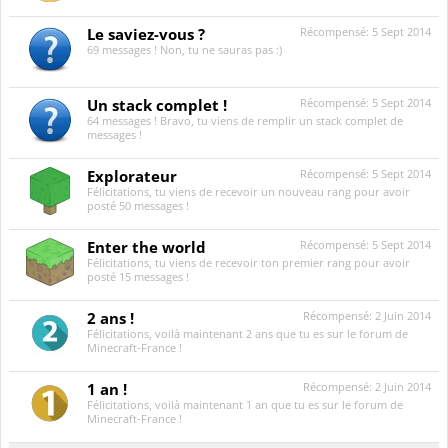
Le saviez-vous ?
Récompensé:
5 Sept 2014
69 messages ! Non, tu ne sauras pas :)
Un stack complet !
Récompensé:
5 Sept 2014
64 messages ! Bravo, tu viens de remplir un stack complet de
messages !
Explorateur
Récompensé:
5 Sept 2014
Félicitations, tu viens de recevoir un nouveau rang pour avoir
posté 50 messages !
Enter the world
Récompensé:
5 Sept 2014
Félicitations, tu viens de recevoir ton premier rang pour avoir
posté 15 messages !
2 ans !
Récompensé:
2 Juin 2014
Félicitations, voilà maintenant 2 ans que tu es sur le forum de
Minecraft-France !
1 an !
Récompensé:
2 Juin 2014
Félicitations, voilà maintenant 1 an que tu es sur le forum de
Minecraft-France !