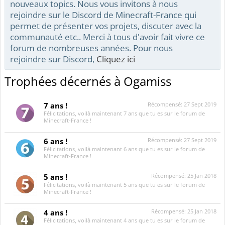
nouveaux topics. Nous vous invitons à nous
rejoindre sur le Discord de Minecraft-France qui
permet de présenter vos projets, discuter avec la
communauté etc.. Merci à tous d'avoir fait vivre ce
forum de nombreuses années. Pour nous
rejoindre sur Discord,
Cliquez ici
Trophées décernés à Ogamiss
7 ans !
Récompensé:
27 Sept 2019
Félicitations, voilà maintenant 7 ans que tu es sur le forum de
Minecraft-France !
6 ans !
Récompensé:
27 Sept 2019
Félicitations, voilà maintenant 6 ans que tu es sur le forum de
Minecraft-France !
5 ans !
Récompensé:
25 Jan 2018
Félicitations, voilà maintenant 5 ans que tu es sur le forum de
Minecraft-France !
4 ans !
Récompensé:
25 Jan 2018
Félicitations, voilà maintenant 4 ans que tu es sur le forum de