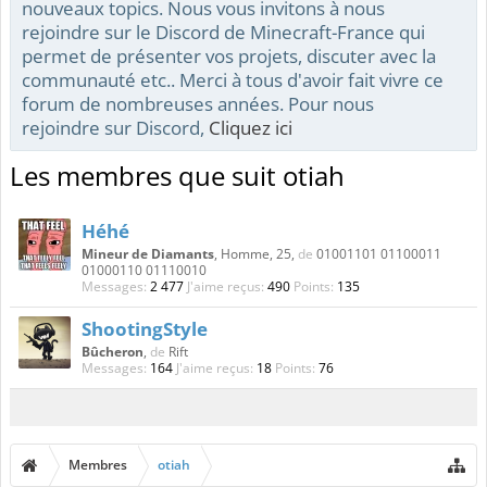
nouveaux topics. Nous vous invitons à nous
rejoindre sur le Discord de Minecraft-France qui
permet de présenter vos projets, discuter avec la
communauté etc.. Merci à tous d'avoir fait vivre ce
forum de nombreuses années. Pour nous
rejoindre sur Discord,
Cliquez ici
Les membres que suit otiah
Héhé
Mineur de Diamants
, Homme, 25,
de
01001101 01100011
01000110 01110010
Messages:
2 477
J'aime reçus:
490
Points:
135
ShootingStyle
Bûcheron
,
de
Rift
Messages:
164
J'aime reçus:
18
Points:
76
Membres
otiah