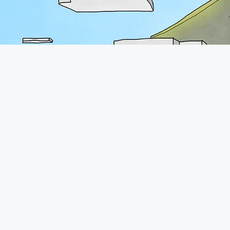
A propos
Le forum de Minecraft-France existe depuis 2011. Vous pourrez
retrouver une communauté très présente avec plus de 70.000