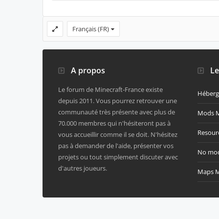
FORUMS
HASHTAGS
TR
MEMBRES
Membres notables
Visiteurs actuels
Activités récentes
Membres
Forum - Minecraft-France - Err
Your current "Automatically feature badges" option is Enab
Membres
Français (FR)
A propos
Les l