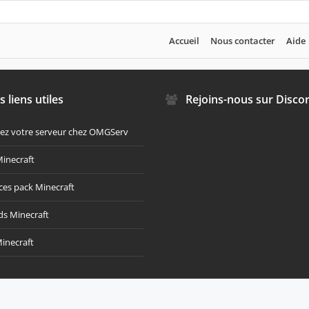
OPHÉES
Nouveaux messages de profil
eur
led. Please turn it off if you want to feature your badges manually.
Accueil
Nous contacter
Aide
iens utiles
Rejoins-nous sur Discord !