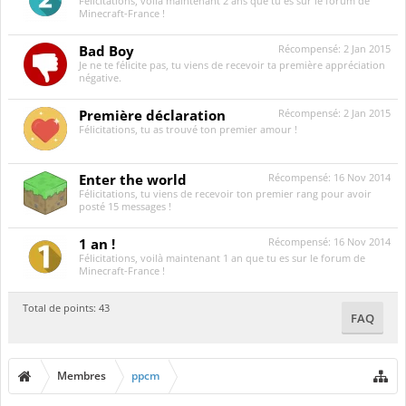
Félicitations, voilà maintenant 2 ans que tu es sur le forum de
Minecraft-France !
Bad Boy
Récompensé:
2 Jan 2015
Je ne te félicite pas, tu viens de recevoir ta première appréciation
négative.
Première déclaration
Récompensé:
2 Jan 2015
Félicitations, tu as trouvé ton premier amour !
Enter the world
Récompensé:
16 Nov 2014
Félicitations, tu viens de recevoir ton premier rang pour avoir
posté 15 messages !
1 an !
Récompensé:
16 Nov 2014
Félicitations, voilà maintenant 1 an que tu es sur le forum de
Minecraft-France !
Total de points: 43
FAQ
Membres
ppcm