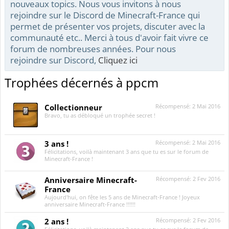
nouveaux topics. Nous vous invitons à nous
rejoindre sur le Discord de Minecraft-France qui
permet de présenter vos projets, discuter avec la
communauté etc.. Merci à tous d'avoir fait vivre ce
forum de nombreuses années. Pour nous
rejoindre sur Discord,
Cliquez ici
Trophées décernés à ppcm
Collectionneur
Récompensé:
2 Mai 2016
Bravo, tu as débloqué un trophée secret !
3 ans !
Récompensé:
2 Mai 2016
Félicitations, voilà maintenant 3 ans que tu es sur le forum de
Minecraft-France !
Anniversaire Minecraft-
Récompensé:
2 Fev 2016
France
Aujourd'hui, on fête les 5 ans de Minecraft-France ! Joyeux
anniversaire Minecraft-France !!!!!!
2 ans !
Récompensé:
2 Fev 2016