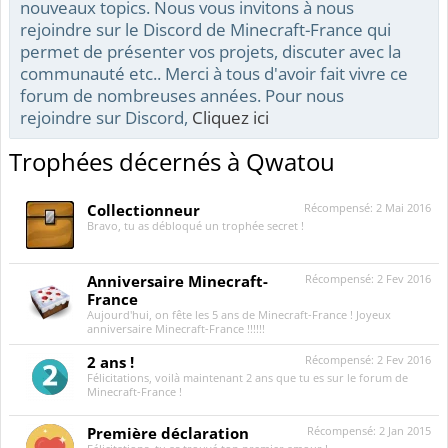
nouveaux topics. Nous vous invitons à nous
rejoindre sur le Discord de Minecraft-France qui
permet de présenter vos projets, discuter avec la
communauté etc.. Merci à tous d'avoir fait vivre ce
forum de nombreuses années. Pour nous
rejoindre sur Discord,
Cliquez ici
Trophées décernés à Qwatou
Collectionneur
Récompensé:
2 Mai 2016
Bravo, tu as débloqué un trophée secret !
Anniversaire Minecraft-
Récompensé:
2 Fev 2016
France
Aujourd'hui, on fête les 5 ans de Minecraft-France ! Joyeux
anniversaire Minecraft-France !!!!!!
2 ans !
Récompensé:
2 Fev 2016
Félicitations, voilà maintenant 2 ans que tu es sur le forum de
Minecraft-France !
Première déclaration
Récompensé:
2 Jan 2015