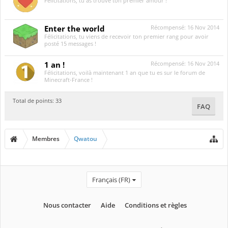
Félicitations, tu as trouvé ton premier amour !
Enter the world
Récompensé:
16 Nov 2014
Félicitations, tu viens de recevoir ton premier rang pour avoir
posté 15 messages !
1 an !
Récompensé:
16 Nov 2014
Félicitations, voilà maintenant 1 an que tu es sur le forum de
Minecraft-France !
Total de points: 33
FAQ
Membres
Qwatou
Français (FR)
Nous contacter
Aide
Conditions et règles