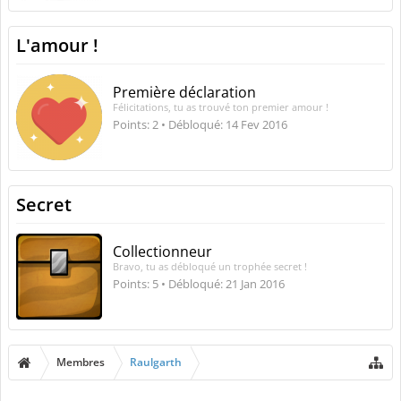
L'amour !
Première déclaration
Félicitations, tu as trouvé ton premier amour !
Points: 2
Débloqué:
14 Fev 2016
Secret
Collectionneur
Bravo, tu as débloqué un trophée secret !
Points: 5
Débloqué:
21 Jan 2016
Membres
Raulgarth