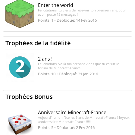
Enter the world
Félicitations, tu viens de recevoir ton premier rang pour
avoir posté 15 messages !
Points: 1
Débloqué:
14 Fev 2016
Trophées de la fidélité
2 ans !
Félicitations, voilà maintenant 2 ans que tu es sur le
forum de Minecraft-France !
Points: 10
Débloqué:
21 Jan 2016
Trophées Bonus
Anniversaire Minecraft-France
Aujourd'hui, on fête les 5 ans de Minecraft-France ! Joyeux
anniversaire Minecraft-France !!!!!!
Points: 5
Débloqué:
2 Fev 2016