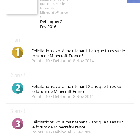
MENU
Membres notables
Visiteurs actuels
Activités récentes
Nouveaux messages de profil
Membres
Sephy
Trophées
Trophées de la fidélité
3 ans !