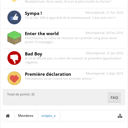
floodatorium. Vous savez, le truc le plus inutile du forum !
Sympa !
Récompensé:
21 Avr 2016
Tu as l'air d'être apprécié de la communauté. C'est cool non ?
Enter the world
Récompensé:
29 Fev 2016
Félicitations, tu viens de recevoir ton premier rang pour avoir
posté 15 messages !
Bad Boy
Récompensé:
21 Jan 2016
Je ne te félicite pas, tu viens de recevoir ta première appréciation
négative.
Première déclaration
Récompensé:
2 Sept 2015
Félicitations, tu as trouvé ton premier amour !
Total de points: 32
FAQ
Membres
snipex_x