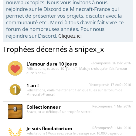
nouveaux topics. Nous vous invitons à nous
rejoindre sur le Discord de Minecraft-France qui
permet de présenter vos projets, discuter avec la
communauté etc.. Merci à tous d'avoir fait vivre ce
forum de nombreuses années. Pour nous
rejoindre sur Discord,
Cliquez ici
Trophées décernés à snipex_x
L'amour dure 10 jours
Récompensé:
26 Déc 2016
Félicitations, tu as eu 10 "j'aime" ! Mais je crois qu'en fait l'amour
dure 3 ans...
1 an !
Récompensé:
17 Août 2016
Félicitations, voilà maintenant 1 an que tu es sur le forum de
Minecraft-France !
Collectionneur
Récompensé:
1 Mai 2016
Bravo, tu as débloqué un trophée secret !
Je suis floodatorium
Récompensé:
1 Mai 2016
Félicitations ! Vous avez vécu le passage aux 10.000 pages du