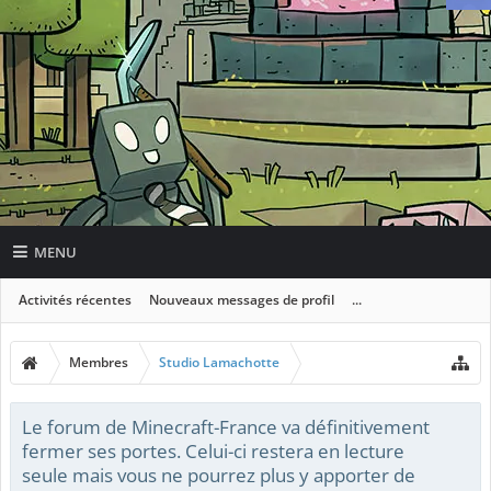
MENU
Activités récentes
Nouveaux messages de profil
...
Membres
Studio Lamachotte
Le forum de Minecraft-France va définitivement
fermer ses portes. Celui-ci restera en lecture
seule mais vous ne pourrez plus y apporter de