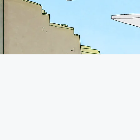
iens utiles
Rejoins-nous sur Discord !
votre serveur chez OMGServ
ecraft
 pack Minecraft