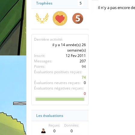
Trophées
5
Il n'y a pas encore d
Dernière activité:
il y a 14 année(s) 26
semaine(s)
Inscrit:
12 Fev 2011
Messages:
207
Points:
94
Évaluations positives reçues:
74
Évaluations neutres reçues:
0
Évaluations négatives reçues:
0
Les évaluations
Reçues:
Données:
0
0