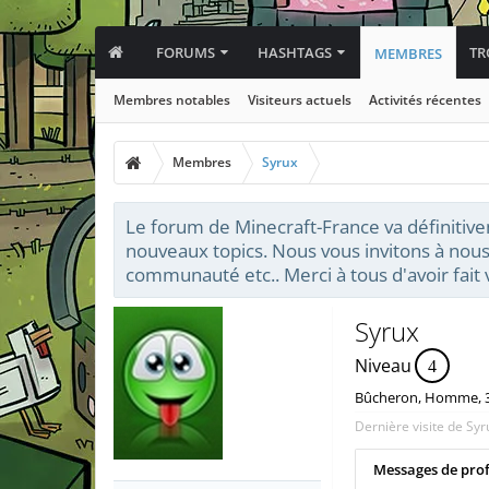
FORUMS
HASHTAGS
TR
MEMBRES
Membres notables
Visiteurs actuels
Activités récentes
Membres
Syrux
Le forum de Minecraft-France va définitive
nouveaux topics. Nous vous invitons à nous
communauté etc.. Merci à tous d'avoir fai
Syrux
Niveau
4
Bûcheron
, Homme, 
Dernière visite de Syr
Messages de prof