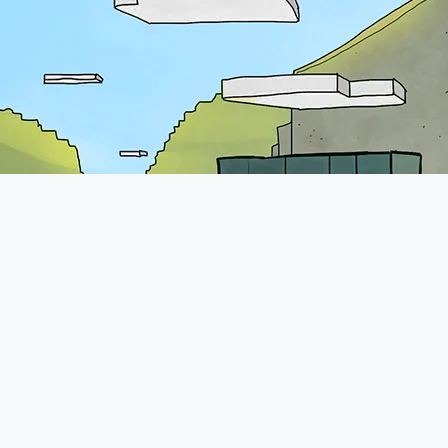
A propos
Les l
Le forum de Minecraft-France existe
Hébergez 
depuis 2011. Vous pourrez retrouver
une communauté très présente avec
Mods Min
plus de 70.000 membres qui
Resources
n'hésiteront pas à vous accueillir