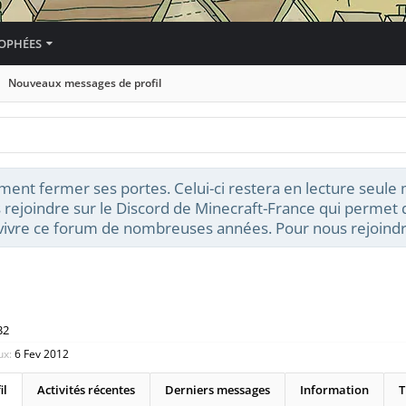
OPHÉES
Nouveaux messages de profil
ment fermer ses portes. Celui-ci restera en lecture seule
 rejoindre sur le Discord de Minecraft-France qui permet d
t vivre ce forum de nombreuses années. Pour nous rejoindr
32
ux:
6 Fev 2012
il
Activités récentes
Derniers messages
Information
T