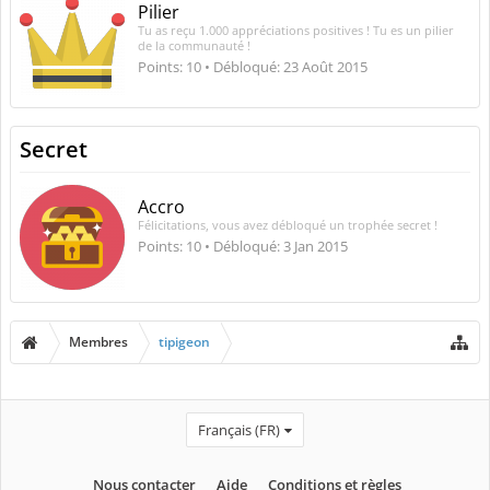
Pilier
Tu as reçu 1.000 appréciations positives ! Tu es un pilier
de la communauté !
Points: 10
Débloqué:
23 Août 2015
Secret
Accro
Félicitations, vous avez débloqué un trophée secret !
Points: 10
Débloqué:
3 Jan 2015
Membres
tipigeon
Français (FR)
Nous contacter
Aide
Conditions et règles