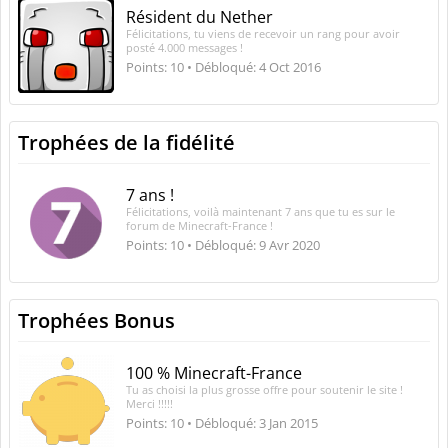
Résident du Nether
Félicitations, tu viens de recevoir un rang pour avoir
posté 4.000 messages !
Points: 10
Débloqué:
4 Oct 2016
Trophées de la fidélité
7 ans !
Félicitations, voilà maintenant 7 ans que tu es sur le
forum de Minecraft-France !
Points: 10
Débloqué:
9 Avr 2020
Trophées Bonus
100 % Minecraft-France
Tu as choisi la plus grosse offre pour soutenir le site !
Merci !!!!!
Points: 10
Débloqué:
3 Jan 2015