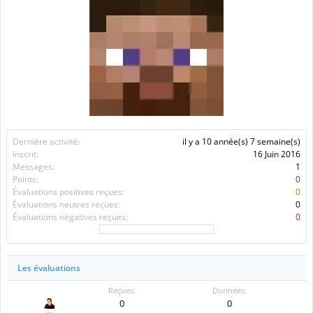
Dernière activité:
il y a 10 année(s) 7 semaine(s)
Inscrit:
16 Juin 2016
Messages:
1
Points:
0
Évaluations positives reçues:
0
Évaluations neutres reçues:
0
Évaluations négatives reçues:
0
Les évaluations
Reçues:
Données:
0
0