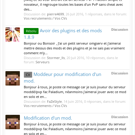
novateur, il regroupe toutes les bases d'un PvP sans cheat avec
des...
Discussion de:
pierre4699
,
26 Juil 2016
, 1 réponses, dans le forum:
Vos recrutements / Vos CVs
Discussion
Avoir des plugins et des mods
Résolu
1.8.9
Bonjour ou Bonsoir , J'ai un petit serveur omgserv et j'aimerai
mettre dessus des mods et des plugins et je ne sais pas vraiment
comment m'y...
Discussion de:
Stormer_Ils
,
20 Juil 2016
, 10 réponses, dans le
forum:
Serveurs
Discussion
Moddeur pour modification d'un
CV
mod.
Bonjour à tous, je poste ce message car je suis joueur du serveur
moddé/pvp fac Paladium, néanmoins j'aimerai jouer avec ce mod
en solo et en...
Discussion de:
FaZeStyle
,
14 Juin 2016
, 0 réponses, dans le forum:
Vos recrutements / Vos CVs
Discussion
Modification d'un mod.
Bonjour à tous, je poste ce message car je suis joueur du serveur
moddé/pvp fac Paladium, néanmoins j'aimerai jouer avec ce mod
en solo et en...