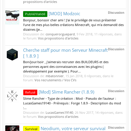
propositions d'articles
Discussion
[MOD] Modzoic
Publié/Validé
Bonjour, bonsoir cher ami ! J'ai le privilège de vous présenter
l'une de mes plus belles créations Minecraft, qui m'a demandé des
dizaines (je...
Discussion de:
conquerorguepard
,
9 Fev 2018
, 11 réponses, dans
le forum:
Vos propositions d'articles
Discussion
Cherche staff pour mon Serveur Minecraft
[ 1.8.9 ]
Bon/jour/soir , j'aimerais recruter des BUILDEURS et des
personnes ayant des connaissances avec les plugins (
développement par exemple ). Pour...
Discussion de:
mbatonnier
,
15 Jan 2018
, 0 réponses, dans le
forum:
Vos recrutements / Vos CVs
Discussion
[Mod] Slime Rancher (1.8.9)
Refusé
Slime Rancher - Type de création : Mod - Pseudo de l'auteur :
LucasGames19140 - Prérequis : Forge 1.8.9 - Description du mod
:...
Discussion de:
LucasGames19140
,
26 Nov 2017
, 14 réponses, dans
le forum:
Vos propositions d'articles
Discussion
Neodium, votre serveur survival
Survival