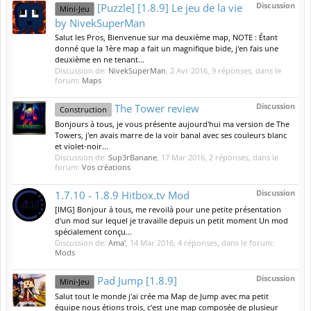
Discussion
[Puzzle] [1.8.9] Le jeu de la vie
Mini-Jeu
by NivekSuperMan
Salut les Pros, Bienvenue sur ma deuxième map, NOTE : Étant
donné que la 1ère map a fait un magnifique bide, j'en fais une
deuxième en ne tenant...
Discussion de:
NivekSuperMan
,
2 Avr 2016
, 9 réponses, dans le
forum:
Maps
Discussion
The Tower review
Construction
Bonjours à tous, je vous présente aujourd'hui ma version de The
Towers, j'en avais marre de la voir banal avec ses couleurs blanc
et violet-noir...
Discussion de:
Sup3rBanane
,
17 Mar 2016
, 2 réponses, dans le
forum:
Vos créations
Discussion
1.7.10 - 1.8.9 Hitbox.tv Mod
[IMG] Bonjour à tous, me revoilà pour une petite présentation
d'un mod sur lequel je travaille depuis un petit moment Un mod
spécialement conçu...
Discussion de:
Ama'
,
14 Mar 2016
, 4 réponses, dans le forum:
Mods
Discussion
Pad Jump [1.8.9]
Mini-Jeu
Salut tout le monde j'ai crée ma Map de Jump avec ma petit
équipe nous étions trois, c'est une map composée de plusieur