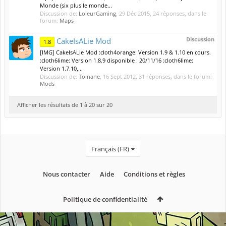
Monde (six plus le monde...
Discussion de:
LoleurGaming
,
29 Déc 2015
, 24 réponses, dans le
forum:
Maps
Discussion
CakeIsALie Mod
1.8
[IMG] CakeIsALie Mod :cloth4orange: Version 1.9 & 1.10 en cours.
:cloth6lime: Version 1.8.9 disponible : 20/11/16 :cloth6lime:
Version 1.7.10,...
Discussion de:
Toinane
,
16 Sept 2012
, 31 réponses, dans le forum:
Mods
Afficher les résultats de 1 à 20 sur 20
Français (FR)
Nous contacter
Aide
Conditions et règles
Politique de confidentialité