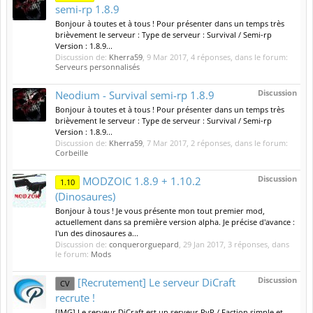
semi-rp 1.8.9
Bonjour à toutes et à tous ! Pour présenter dans un temps très
brièvement le serveur : Type de serveur : Survival / Semi-rp
Version : 1.8.9...
Discussion de:
Kherra59
,
9 Mar 2017
, 4 réponses, dans le forum:
Serveurs personnalisés
Discussion
Neodium - Survival semi-rp 1.8.9
Bonjour à toutes et à tous ! Pour présenter dans un temps très
brièvement le serveur : Type de serveur : Survival / Semi-rp
Version : 1.8.9...
Discussion de:
Kherra59
,
7 Mar 2017
, 2 réponses, dans le forum:
Corbeille
Discussion
MODZOIC 1.8.9 + 1.10.2
1.10
(Dinosaures)
Bonjour à tous ! Je vous présente mon tout premier mod,
actuellement dans sa première version alpha. Je précise d'avance :
l'un des dinosaures a...
Discussion de:
conquerorguepard
,
29 Jan 2017
, 3 réponses, dans
le forum:
Mods
Discussion
[Recrutement] Le serveur DiCraft
CV
recrute !
[IMG] Le serveur DiCraft est un serveur PvP / Faction simple et