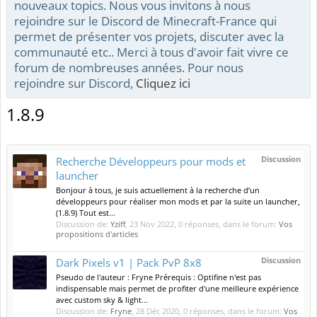
nouveaux topics. Nous vous invitons à nous
rejoindre sur le Discord de Minecraft-France qui
permet de présenter vos projets, discuter avec la
communauté etc.. Merci à tous d'avoir fait vivre ce
forum de nombreuses années. Pour nous
rejoindre sur Discord,
Cliquez ici
1.8.9
Discussion
Recherche Développeurs pour mods et
launcher
Bonjour à tous, je suis actuellement à la recherche d’un
développeurs pour réaliser mon mods et par la suite un launcher,
(1.8.9) Tout est...
Discussion de:
Yziff
,
23 Nov 2022
, 0 réponses, dans le forum:
Vos
propositions d'articles
Discussion
Dark Pixels v1 | Pack PvP 8x8
Pseudo de l'auteur : Fryne Prérequis : Optifine n'est pas
indispensable mais permet de profiter d'une meilleure expérience
avec custom sky & light...
Discussion de:
Fryne
,
28 Déc 2020
, 0 réponses, dans le forum:
Vos