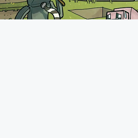
A propos
Le forum de Minecraft-France existe depuis 2011. Vous pourrez
retrouver une communauté très présente avec plus de 70.000
membres qui n'hésiteront pas à vous accueillir comme il se doit.