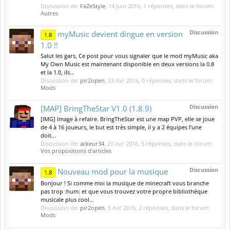
Discussion de:
FaZeStyle
,
14 Juin 2016
, 1 réponses, dans le forum:
Autres
Discussion
myMusic devient dingue en version
1.8
1.0 !!
Salut les gars, Ce post pour vous signaler que le mod myMusic aka
My Own Music est maintenant disponible en deux versions la 0.8
et la 1.0, ils...
Discussion de:
pir2open
,
23 Avr 2016
, 0 réponses, dans le forum:
Mods
Discussion
[MAP] BringTheStar V1.0 (1.8.9)
[IMG] Image à refaire. BringTheStar est une map PVP, elle se joue
de 4 à 16 joueurs, le but est très simple, il y a 2 équipes l’une
doit...
Discussion de:
ackeur34
,
20 Avr 2016
, 5 réponses, dans le forum:
Vos propositions d'articles
Discussion
Nouveau mod pour la musique
1.8
Bonjour ! Si comme moi la musique de minecraft vous branche
pas trop :hum: et que vous trouvez votre propre bibliothèque
musicale plus cool...
Discussion de:
pir2open
,
5 Avr 2016
, 2 réponses, dans le forum:
Mods