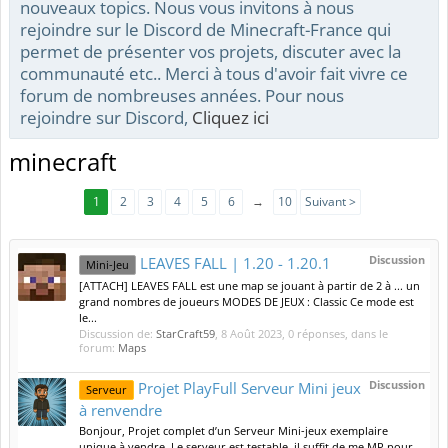
nouveaux topics. Nous vous invitons à nous
rejoindre sur le Discord de Minecraft-France qui
permet de présenter vos projets, discuter avec la
communauté etc.. Merci à tous d'avoir fait vivre ce
forum de nombreuses années. Pour nous
rejoindre sur Discord,
Cliquez ici
minecraft
1
2
3
4
5
6
→
10
Suivant >
Discussion
LEAVES FALL | 1.20 - 1.20.1
Mini-Jeu
[ATTACH] LEAVES FALL est une map se jouant à partir de 2 à ... un
grand nombres de joueurs MODES DE JEUX : Classic Ce mode est
le...
Discussion de:
StarCraft59
,
8 Août 2023
, 0 réponses, dans le
forum:
Maps
Discussion
Projet PlayFull Serveur Mini jeux
Serveur
à renvendre
Bonjour, Projet complet d’un Serveur Mini-jeux exemplaire
unique à vendre. Le serveur est testable, il suffit de me MP pour