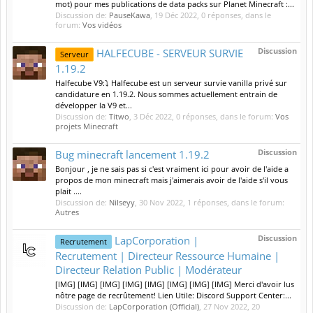
mot) pour mes publications de data packs sur Planet Minecraft :...
Discussion de:
PauseKawa
,
19 Déc 2022
, 0 réponses, dans le
forum:
Vos vidéos
Discussion
HALFECUBE - SERVEUR SURVIE
Serveur
1.19.2
Halfecube V9:⤵️ Halfecube est un serveur survie vanilla privé sur
candidature en 1.19.2. Nous sommes actuellement entrain de
développer la V9 et...
Discussion de:
Titwo
,
3 Déc 2022
, 0 réponses, dans le forum:
Vos
projets Minecraft
Discussion
Bug minecraft lancement 1.19.2
Bonjour , je ne sais pas si c'est vraiment ici pour avoir de l'aide a
propos de mon minecraft mais j'aimerais avoir de l'aide s'il vous
plait ....
Discussion de:
Nilseyy
,
30 Nov 2022
, 1 réponses, dans le forum:
Autres
Discussion
LapCorporation |
Recrutement
Recrutement | Directeur Ressource Humaine |
Directeur Relation Public | Modérateur
[IMG] [IMG] [IMG] [IMG] [IMG] [IMG] [IMG] [IMG] Merci d'avoir lus
nôtre page de recrûtement! Lien Utile: Discord Support Center:...
Discussion de:
LapCorporation (Official)
,
27 Nov 2022
, 20