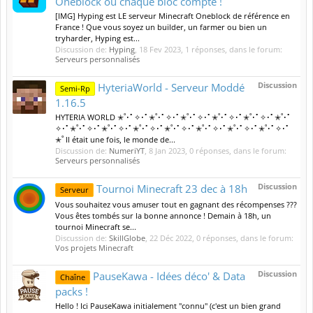
Oneblock où chaque bloc compte !
[IMG] Hyping est LE serveur Minecraft Oneblock de référence en
France ! Que vous soyez un builder, un farmer ou bien un
tryharder, Hyping est...
Discussion de:
Hyping
,
18 Fev 2023
, 1 réponses, dans le forum:
Serveurs personnalisés
Discussion
HyteriaWorld - Serveur Moddé
Semi-Rp
1.16.5
HYTERIA WORLD ✭˚･ﾟ✧･ﾟ✭˚･ﾟ✧･ﾟ✭˚･ﾟ✧･ﾟ✭˚･ﾟ✧･ﾟ✭˚･ﾟ✧･ﾟ✭˚･ﾟ
✧･ﾟ✭˚･ﾟ✧･ﾟ✭˚･ﾟ✧･ﾟ✭˚･ﾟ✧･ﾟ✭˚･ﾟ✧･ﾟ✭˚･ﾟ✧･ﾟ✭˚･ﾟ✧･ﾟ✭˚･ﾟ✧･ﾟ
✭˚ Il était une fois, le monde de...
Discussion de:
NumeriYT
,
8 Jan 2023
, 0 réponses, dans le forum:
Serveurs personnalisés
Discussion
Tournoi Minecraft 23 dec à 18h
Serveur
Vous souhaitez vous amuser tout en gagnant des récompenses ???
Vous êtes tombés sur la bonne annonce ! Demain à 18h, un
tournoi Minecraft se...
Discussion de:
SkillGlobe
,
22 Déc 2022
, 0 réponses, dans le forum:
Vos projets Minecraft
Discussion
PauseKawa - Idées déco' & Data
Chaîne
packs !
Hello ! Ici PauseKawa initialement "connu" (c'est un bien grand