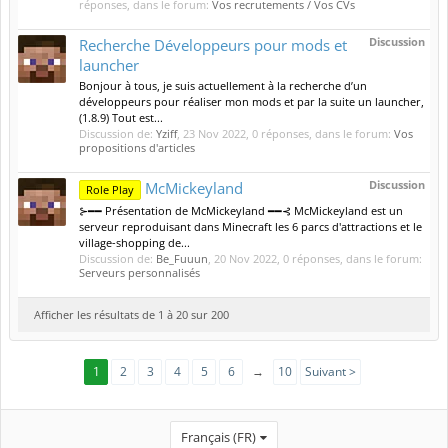
réponses, dans le forum:
Vos recrutements / Vos CVs
Discussion
Recherche Développeurs pour mods et
launcher
Bonjour à tous, je suis actuellement à la recherche d’un
développeurs pour réaliser mon mods et par la suite un launcher,
(1.8.9) Tout est...
Discussion de:
Yziff
,
23 Nov 2022
, 0 réponses, dans le forum:
Vos
propositions d'articles
Discussion
McMickeyland
Role Play
⊱━━ Présentation de McMickeyland ━━⊰ McMickeyland est un
serveur reproduisant dans Minecraft les 6 parcs d'attractions et le
village-shopping de...
Discussion de:
Be_Fuuun
,
20 Nov 2022
, 0 réponses, dans le forum:
Serveurs personnalisés
Afficher les résultats de 1 à 20 sur 200
1
2
3
4
5
6
→
10
Suivant >
Français (FR)