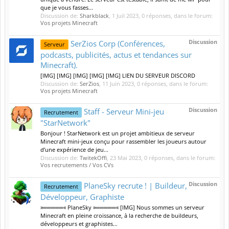
que je vous fasses...
Discussion de:
Sharkblack
,
1 Juil 2023
, 0 réponses, dans le forum:
Vos projets Minecraft
Discussion
SerZios Corp (Conférences,
Serveur
podcasts, publicités, actus et tendances sur
Minecraft).
[IMG] [IMG] [IMG] [IMG] [IMG] LIEN DU SERVEUR DISCORD
Discussion de:
SerZios
,
11 Juin 2023
, 0 réponses, dans le forum:
Vos projets Minecraft
Discussion
Staff - Serveur Mini-jeu
Recrutement
"StarNetwork"
Bonjour ! StarNetwork est un projet ambitieux de serveur
Minecraft mini-jeux conçu pour rassembler les joueurs autour
d’une expérience de jeu...
Discussion de:
TwitekOffi
,
23 Mai 2023
, 0 réponses, dans le forum:
Vos recrutements / Vos CVs
Discussion
PlaneSky recrute ! | Buildeur,
Recrutement
Développeur, Graphiste
»═════« PlaneSky »═════« [IMG] Nous sommes un serveur
Minecraft en pleine croissance, à la recherche de buildeurs,
développeurs et graphistes...