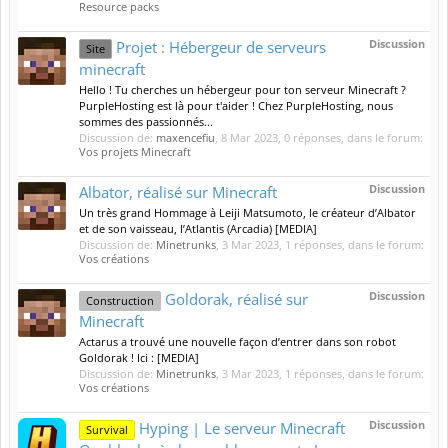
Resource packs
Discussion
Projet : Hébergeur de serveurs
Site
minecraft
Hello ! Tu cherches un hébergeur pour ton serveur Minecraft ?
PurpleHosting est là pour t'aider ! Chez PurpleHosting, nous
sommes des passionnés...
Discussion de:
maxencefiu
,
8 Mar 2023
, 0 réponses, dans le forum:
Vos projets Minecraft
Discussion
Albator, réalisé sur Minecraft
Un très grand Hommage à Leiji Matsumoto, le créateur d’Albator
et de son vaisseau, l’Atlantis (Arcadia) [MEDIA]
Discussion de:
Minetrunks
,
3 Mar 2023
, 1 réponses, dans le forum:
Vos créations
Discussion
Goldorak, réalisé sur
Construction
Minecraft
Actarus a trouvé une nouvelle façon d’entrer dans son robot
Goldorak ! Ici : [MEDIA]
Discussion de:
Minetrunks
,
3 Mar 2023
, 1 réponses, dans le forum:
Vos créations
Discussion
Hyping | Le serveur Minecraft
Survival