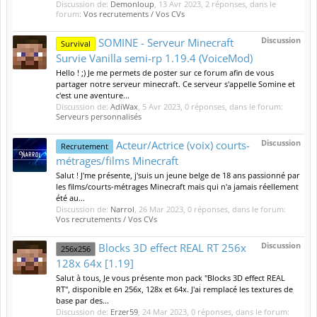
Discussion de:
Demonloup
,
13 Avr 2023
, 2 réponses, dans le
forum:
Vos recrutements / Vos CVs
Discussion
SOMINE - Serveur Minecraft
Survival
Survie Vanilla semi-rp 1.19.4 (VoiceMod)
Hello ! ;) Je me permets de poster sur ce forum afin de vous
partager notre serveur minecraft. Ce serveur s'appelle Somine et
c'est une aventure...
Discussion de:
AdiWax
,
5 Avr 2023
, 0 réponses, dans le forum:
Serveurs personnalisés
Discussion
Acteur/Actrice (voix) courts-
Recrutement
métrages/films Minecraft
Salut ! J'me présente, j'suis un jeune belge de 18 ans passionné par
les films/courts-métrages Minecraft mais qui n'a jamais réellement
été au...
Discussion de:
Narrol
,
26 Mar 2023
, 0 réponses, dans le forum:
Vos recrutements / Vos CVs
Discussion
Blocks 3D effect REAL RT 256x
256x256
128x 64x [1.19]
Salut à tous, Je vous présente mon pack "Blocks 3D effect REAL
RT", disponible en 256x, 128x et 64x. J'ai remplacé les textures de
base par des...
Discussion de:
Erzer59
,
24 Mar 2023
, 0 réponses, dans le forum: