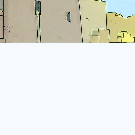
iens utiles
Rejoins-nous sur Discord !
votre serveur chez OMGServ
ecraft
 pack Minecraft
Minecraft