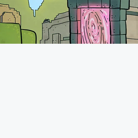
A propos
Les l
Le forum de Minecraft-France existe
Hébergez 
depuis 2011. Vous pourrez retrouver
une communauté très présente avec
Mods Min
plus de 70.000 membres qui
Resources
n'hésiteront pas à vous accueillir
comme il se doit. N'hésitez pas à
No mods 
demander de l'aide, présenter vos