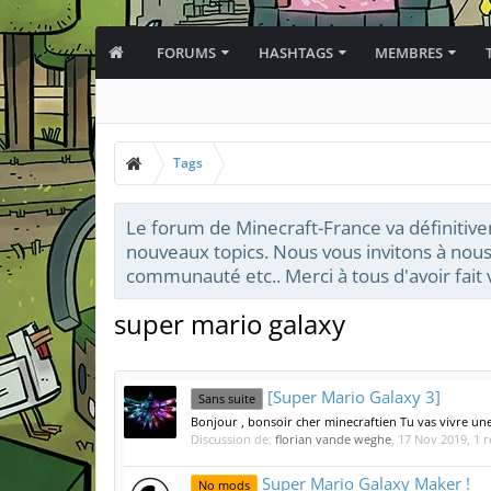
FORUMS
HASHTAGS
MEMBRES
Tags
Le forum de Minecraft-France va définitive
nouveaux topics. Nous vous invitons à nous
communauté etc.. Merci à tous d'avoir fai
super mario galaxy
[Super Mario Galaxy 3]
Sans suite
Bonjour , bonsoir cher minecraftien Tu vas vivre une
Discussion de:
florian vande weghe
,
17 Nov 2019
, 1 
Super Mario Galaxy Maker !
No mods