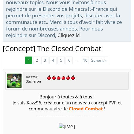
nouveaux topics. Nous vous invitons à nous
rejoindre sur le Discord de Minecraft-France qui
permet de présenter vos projets, discuter avec la
communauté etc.. Merci à tous d'avoir fait vivre ce
forum de nombreuses années. Pour nous
rejoindre sur Discord,
Cliquez ici
[Concept] The Closed Combat
1
2
3
4
5
6
→
10
Suivant >
Kazz96
Bûcheron
Bonjour à toutes & à tous !
Je suis Kazz96, créateur d'un nouveau concept PVP et
communautaire, le
Closed Combat
!​
____________________________​