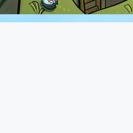
A propos
Le forum de Minecraft-France existe depuis 2011. Vous pourrez
retrouver une communauté très présente avec plus de 70.000