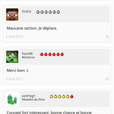
Scotis
Mauvaise section. Je déplace.
3 Août 2012
#2
Kazz96
Bûcheron
Merci bien :)
3 Août 2012
#3
azertyg1
Résident de l'End
Concept fort intéressant, bonne chance et bonne