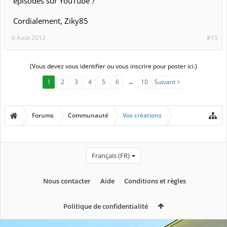
épisodes sur YouTube ?
Cordialement, Ziky85
6 Août 2012
#15
(Vous devez vous identifier ou vous inscrire pour poster ici.)
1
2
3
4
5
6
→
10
Suivant >
Forums
Communauté
Vos créations
Français (FR)
Nous contacter
Aide
Conditions et règles
Politique de confidentialité