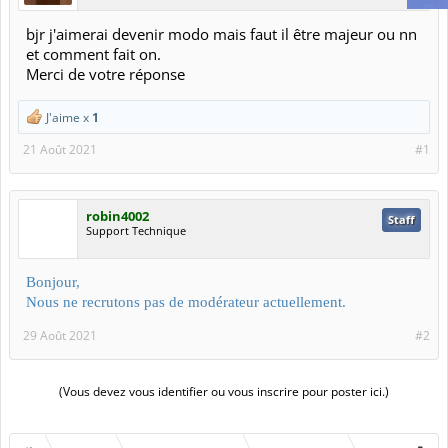
MENU
Rechercher dans les forums
Messages récents
Forums
Minecraft-France
Recrutement
devenir modo
Modérateur
Natfurious