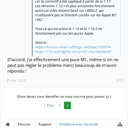
car le correctif a été appliqué à partir de la 1.17.
Les versions 1.12.x et plus anciennes fonctionnent
aussi car elles étaient basé sur LWJGL2, qui
n'utilisaient pas la fonction cassée sur les Apple M1
/ M2
Tout ce qui est entre la 1.13 et la 1.16.5 ne
fonctionnent pas sur les puces Apple.
Source :
https://forums.minecraftforge.net/topic/100574-
forge-113x-and-higher-on-an-m1-macmacbook/
D’accord, j’ai effectivement une puce M1, même si on ne
peut pas régler le problème merci beaucoup de m’avoir
répondu !
25 Avr 2023
#25
(Vous devez vous identifier ou vous inscrire pour poster ici.)
< Préc
1
2
Forums
Support
Problème avec les mods