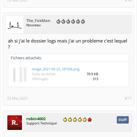
23 Mai 2021
#16
The_FoxMan
Nouveau
ah si j'ai le dossier logs mais j'ai un probleme c'est lequel
?
Fichiers attachés:
image_2021-05-23_181936.png
Taille de fichier:
70.9 KB
Affichages:
313
23 Mai 2021
#17
robin4002
Staff
Support Technique