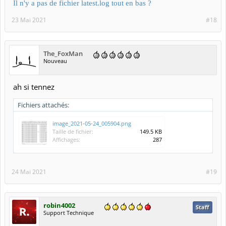
Il n'y a pas de fichier latest.log tout en bas ?
23 Mai 2021
#18
The_FoxMan
Nouveau
ah si tennez
Fichiers attachés:
image_2021-05-24_005904.png
Taille de fichier:
149.5 KB
Affichages:
287
24 Mai 2021
#19
robin4002
Staff
Support Technique